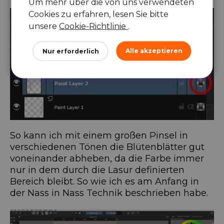
Um mehr über die von uns verwendeten
Cookies zu erfahren, lesen Sie bitte
unsere
Cookie-Richtlinie
.
Alle akzeptieren
Nur erforderlich
So kann ich mit einem großen Pinsel in
verschiedenen Tönen die Blütenblätter gut
voneinander abheben, da die Farbe immer
nur in dem durch die Lasur definierten
Bereich bleibt. So wie ich es am Anfang in
der Nass in Nass Technik beschrieben habe.