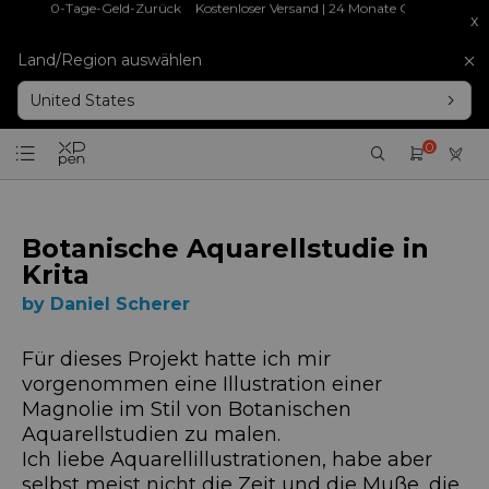
x
 | 30-Tage-Geld-Zurück
Kostenloser Versand | 24 Monate Garantie | 30-Tage-
Land/Region auswählen
United States
0
Botanische Aquarellstudie in
Krita
by Daniel Scherer
Für dieses Projekt hatte ich mir
vorgenommen eine Illustration einer
Magnolie im Stil von Botanischen
Aquarellstudien zu malen.
Ich liebe Aquarellillustrationen, habe aber
selbst meist nicht die Zeit und die Muße, die