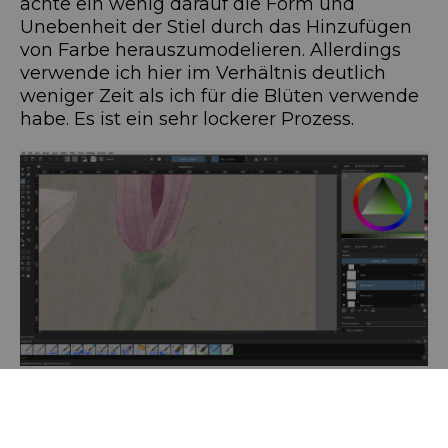
achte ein wenig darauf die Form und
Unebenheit der Stiel durch das Hinzufügen
von Farbe herauszumodelieren. Allerdings
verwende ich hier im Verhältnis deutlich
weniger Zeit als ich für die Blüten verwende
habe. Es ist ein sehr lockerer Prozess.
Als ich alle Bereiche koloriert habe, fällt mir
auf, dass ich gerne mehr Papiertextur in den
kolorierten Bereichen haben würde. Dazu