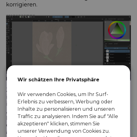
korrigieren.
Wir schätzen Ihre Privatsphäre
Zum Schluss habe ich nun fünf neue Ebenen
Wir verwenden Cookies, um Ihr Surf-
inklusive der Ebene für die Stiele. Nun kann
Erlebnis zu verbessern, Werbung oder
ich beginnen mit einen großen
Inhalte zu personalisieren und unseren
„Watercolor_Texture“ Pinsel die einzelnen
Traffic zu analysieren. Indem Sie auf "Alle
Blätter in einem Magentaton von unten her
akzeptieren" klicken, stimmen Sie
einzufärben. Dazu verriegele ich vorher bei
unserer Verwendung von Cookies zu.
allen Ebenen den Alphakanal.