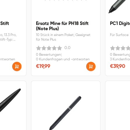
Stift
Ersatz Mine für PH18 Stift
PC1 Digita
(Note Plus)
o, 13.3 Pro,
10 Stück in einem Paket; Geeignet
Für Surface
Stift-Typ:
für Note Plus
iefrei und
0.0
0 Bewertungen
|
0 Bewertun
antworten
0 Kundenfragen und -antworten
3 Kundenfr
€19,99
€39,90