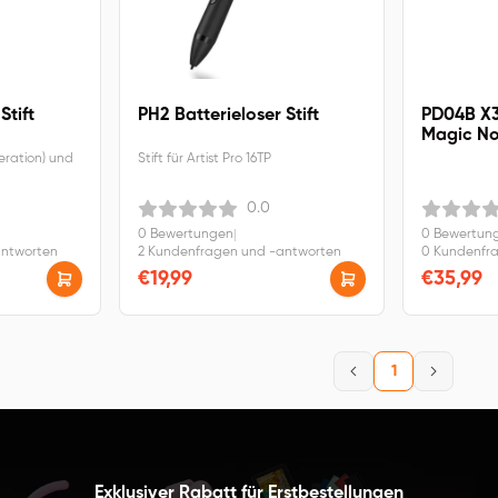
Stift
PH2 Batterieloser Stift
PD04B X3 
Magic No
eneration) und
Stift für Artist Pro 16TP
0.0
0 Bewertungen
|
0 Bewertun
antworten
2 Kundenfragen und -antworten
0 Kundenfr
€19,99
€35,99
1
Exklusiver Rabatt für Erstbestellungen