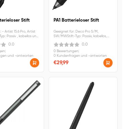
erieloser Stift
PA1 Batterieloser Stift
- Artist 15.6 Pro, Artist
Geeignet für: Deco Pro S/M,
Typ: Passiv , kabellos und
SW/MWStift-Typ: Passiv, kabellos,
 und druckempfindlich
batteriefrei und druckempfindlich
0.0
0.0
gen
|
0 Bewertungen
|
agen und -antworten
0 Kundenfragen und -antworten
€29,99