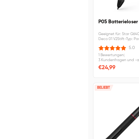
P05 Batterieloser 
Geeignet für: Star G64
Deco 01 V2Stift-Typ: Pa
kabellos und batteriefr
5.0
druckempfindlich
1 Bewertungen
|
3 Kundenfragen und -
€24,99
BELIEBT