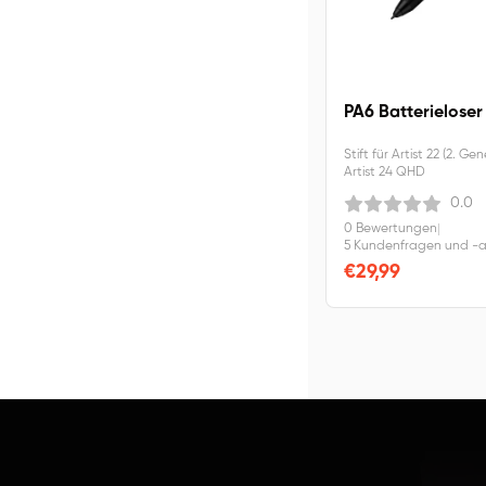
PA6 Batterieloser 
Stift für Artist 22 (2. G
Artist 24 QHD
0.0
0 Bewertungen
|
5 Kundenfragen und -
€29,99