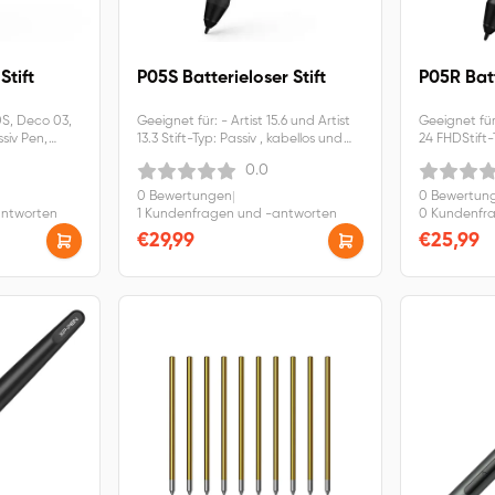
Stift
P05S Batterieloser Stift
P05R Batt
0S, Deco 03,
Geeignet für: - Artist 15.6 und Artist
Geeignet für: 
ssiv Pen,
13.3 Stift-Typ: Passiv , kabellos und
24 FHDStift-
ei und
batteriefrei und druckempfindlich
batteriefrei
0.0
0 Bewertungen
|
0 Bewertun
antworten
1 Kundenfragen und -antworten
0 Kundenfr
€29,99
€25,99