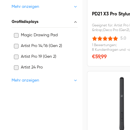
Mehr anzeigen
PD21 X3 Pro Stylu
Grafikdisplays
Geeignet für: Artist Pro 
&nbsp;Deco Pro (Gen2), A
Magic Drawing Pad
Artist 13.3 Pro V2, Artist 
5.0
1 Bewertungen
|
Artist Pro 14/16 (Gen 2)
8 Kundenfragen und -
€59,99
Artist Pro 19 (Gen 2)
Artist 24 Pro
Mehr anzeigen