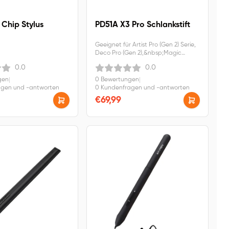
 Chip Stylus
PD51A X3 Pro Schlankstift
Geeignet für Artist Pro (Gen 2) Serie,
Deco Pro (Gen 2),&nbsp;Magic
Drawing Pad Android 14 Version.
0.0
0.0
gen
|
0 Bewertungen
|
agen und -antworten
0 Kundenfragen und -antworten
€69,99