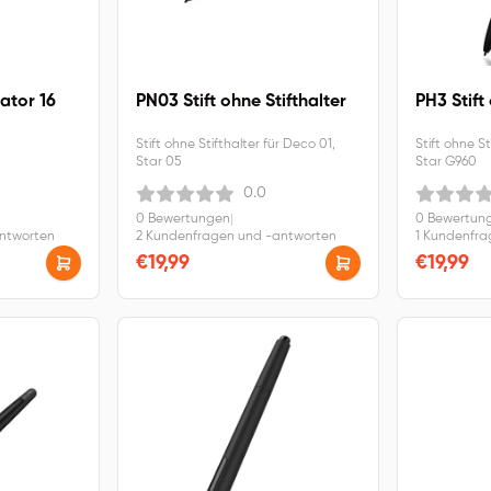
vator 16
PN03 Stift ohne Stifthalter
PH3 Stift
Stift ohne Stifthalter für Deco 01,
Stift ohne St
Star 05
Star G960
0.0
0 Bewertungen
|
0 Bewertun
antworten
2 Kundenfragen und -antworten
1 Kundenfra
€19,99
€19,99