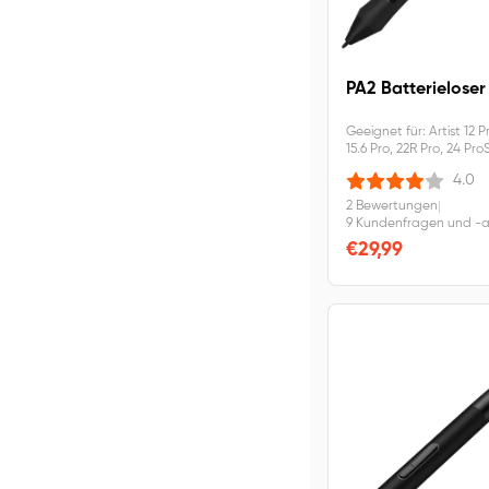
PA2 Batterieloser 
Geeignet für: Artist 12 Pr
15.6 Pro, 22R Pro, 24 Pro
Passiv , kabellos, batter
4.0
druckempfindlich
2 Bewertungen
|
9 Kundenfragen und -
€29,99