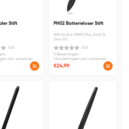
ler Stift
PH02 Batterieloser Stift
Stift für Star G960S Plus, Artist 12,
Deco 02
0.0
0.0
gen
|
0 Bewertungen
|
agen und -antworten
3 Kundenfragen und -antworten
€24,99