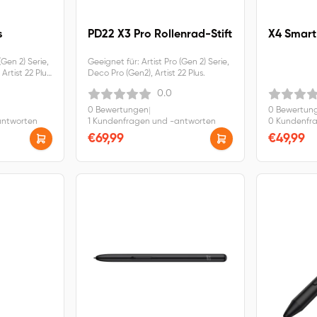
s
PD22 X3 Pro Rollenrad-Stift
X4 Smart
(Gen 2) Serie,
Geeignet für: Artist Pro (Gen 2) Serie,
rtist 22 Plus,
Deco Pro (Gen2), Artist 22 Plus.
15.6 Pro V2.
0.0
0 Bewertungen
|
0 Bewertun
antworten
1 Kundenfragen und -antworten
0 Kundenfr
€69,99
€49,99