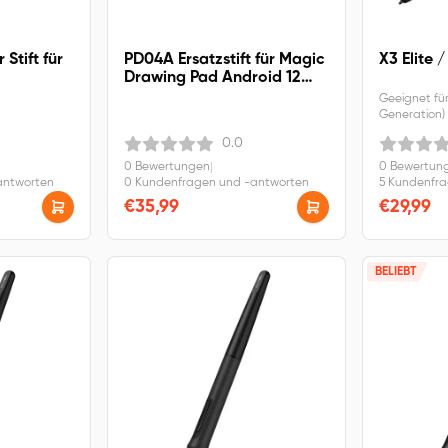
 Stift für
PD04A Ersatzstift für Magic
X3 Elite /
Drawing Pad Android 12
Version
Geeignet für:
Generation) 
Deco L/LW,
0.0
0 Bewertungen
|
0 Bewertun
antworten
0 Kundenfragen und -antworten
5 Kundenfr
€35,99
€29,99
BELIEBT