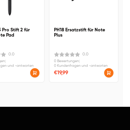
Pro Stift 2 für
PH18 Ersatzstift für Note
te Pad
Plus
0.0
0.0
gen
|
0 Bewertungen
|
agen und -antworten
0 Kundenfragen und -antworten
€19,99