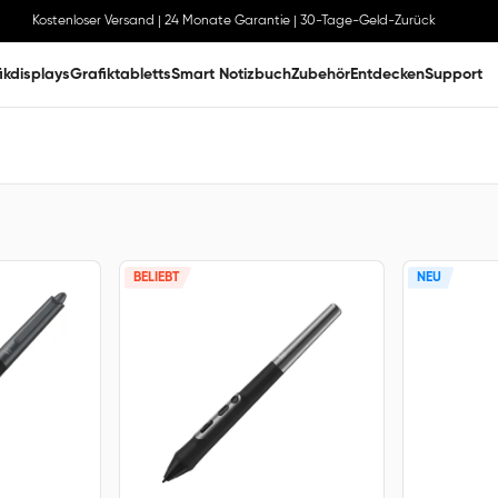
Kostenloser Versand | 24 Monate Garantie | 30-Tage-Geld-Zurück
ikdisplays
Grafiktabletts
Smart Notizbuch
Zubehör
Entdecken
Support
BELIEBT
NEU