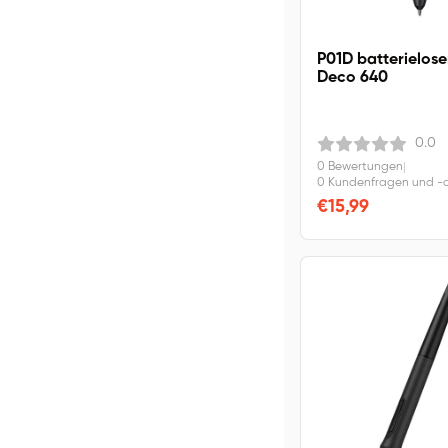
P01D batterieloser
Deco 640
0.0
0 Bewertungen
|
0 Kundenfragen und -
€15,99