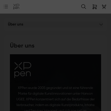
Über uns
Über uns
Sei mutig und echt!
XPPen wurde 2005 gegründet und ist eine führende
Marke für digitale Kunstinnovationen unter Hanvon
UGEE. XPPen konzentriert sich auf die Bedürfnisse der
Verbraucher, indem es digitale Kunstprodukte, Inhalte
und Services integriert und sich speziell an