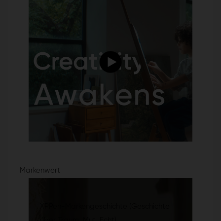
Markenwert
XPPen-Markengeschichte (Geschichte
über Traum, Mut, Echt)