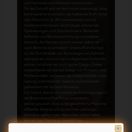
von Hardware und Software unterstützen.
Für die Zukunft sind wir fest davon überzeugt, dass
kontinuierliche Innovation die treibende Kraft hinter
dem Fortschritt ist. Wir konzentrieren uns auf
modernste Hardware-Technologie, erforschen
Optimierungen und Durchbrüche in Bereichen
Software und Benutzererfahrung und streben
danach, die Grenzen sowohl unserer selbst als
auch Branche zu erweitern. Unsere Branche liegt
an der Schnittstelle von Technologie und Ästhetik;
während wir uns nach technologischem Fortschritt
sehnen, schätzen wir auch gutes Design. Daher
konzentrieren wir uns auf Design von Produkt- und
Markenartikeln, verfeinern die Designästhetik unter
Leitung aufstrebender Talente und entwickeln
gemeinsam mit Nutzern Konzepte.
Der Grund, warum wir erhebliche Anstrengungen in
die Branche und ihre Nutzer investieren,
weil wir glauben, dass außergewöhnliche Produkte,
effiziente Services und gutes Preis-Leistungs-
Verhältnis wirklich mehr Menschen dabei helfen
können, ihre Träume zu verwirklichen.
Wir glauben nämlich, dass kontinuierliche
Innovation und trendige Designästhetik wirklich