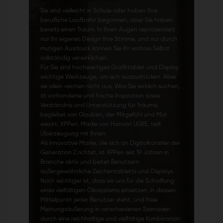
Sie sind vielleicht in Schule oder haben Ihre
berufliche Laufbahn begonnen, aber Sie haben
bereits einen Traum. In Ihren Augen repräsentiert
nur Ihr eigenes Design Ihre Stimme, und nur durch
mutigen Ausdruck können Sie Ihr wahres Selbst
vollständig verwirklichen.
Für Sie sind hochwertiges Grafiktablet und Display
wichtige Werkzeuge, um sich auszudrücken. Aber
sie allein reichen nicht aus. Was Sie wirklich suchen,
ist vorhandene und frische Inspiration sowie
Verständnis und Unterstützung für Träume,
begleitet von Glauben, der Mitgefühl und Mut
weckt. XPPen, Marke von Hanvon UGEE, teilt
Überzeugung mit Ihnen.
Als innovative Marke, die sich an Digitalkünstler der
Generation Z richtet, ist XPPen seit 19 Jahren in
Branche aktiv und bietet Benutzern
außergewöhnliche Zeichentabletts und Displays.
Noch wichtiger ist, dass wir uns für die Schaffung
eines vielfältigen Ökosystems einsetzen, in dessen
Mittelpunkt jeder Benutzer steht, und freie
Meinungsäußerung in verschiedenen Szenarien
durch eine reichhaltige und vielfältige Kombination