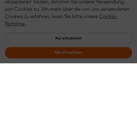
akzeptieren" klicken, stimmen Sie unserer Verwendung
von Cookies zu. Um mehr über die von uns verwendeten
Cookies zu erfahren, lesen Sie bitte unsere
Cookie-
Richtlinie
.
Nur erforderlich
Alle akzeptieren
Exklusiver Rabatt für Erstbestellungen
Jetzt abonnieren und weitere Informationen über Angebote
erhalten.
Abonnieren