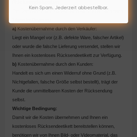
Rücksendekosten
Kein Spam. Jederzeit abbestellbar.
Die Übernahme der Rücksendekosten richtet sich nach
folgender Regelung:
a)
Kostenübernahme durch den Verkäufer:
Liegt ein Mangel vor (z.B. defekte Ware, falscher Artikel)
oder wurde die falsche Lieferung versendet, stellen wir
Ihnen ein kostenloses Rücksendeetikett zur Verfügung.
b)
Kostenübernahme durch den Kunden:
Handelt es sich um einen Widerruf ohne Grund (z.B.
Nichtgefallen, falsche Größe selbst bestellt), trägt der
Kunde die unmittelbaren Kosten der Rücksendung
selbst.
Wichtige Bedingung:
Damit wir die Kosten übernehmen und Ihnen ein
kostenloses Rücksendeetikett bereitstellen können,
benötigen wir von Ihnen Bild- oder Videomaterial, das