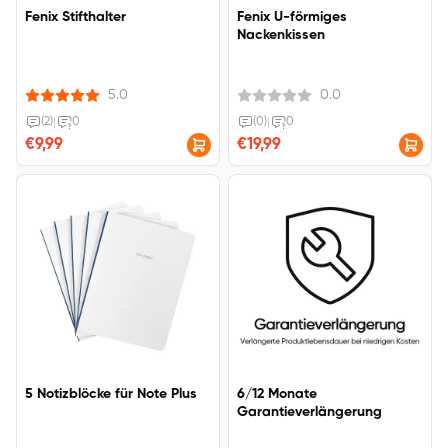
Fenix Stifthalter
Fenix U-förmiges
Nackenkissen
5.0
0.0
(2)
|
0
(0)
|
0
€9,99
€19,99
5 Notizblöcke für Note Plus
6/12 Monate
Garantieverlängerung