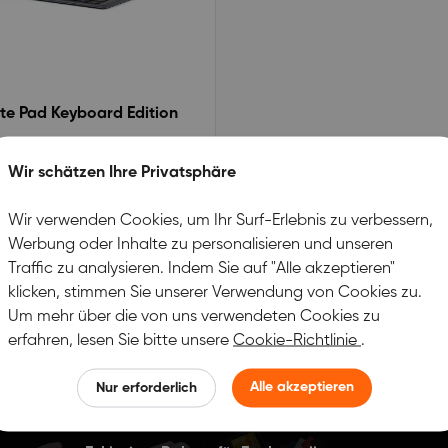
te Pad Keyboard Edition
isplay, mit TastaturLesen oder
e auf PapierNiedriges blaues Licht,
Wir schätzen Ihre Privatsphäre
endXPPen Notes App:
0.0
yboard: QWERTY Layout
Wir verwenden Cookies, um Ihr Surf-Erlebnis zu verbessern,
gen
|
gen und -antworten
Werbung oder Inhalte zu personalisieren und unseren
539,99
Traffic zu analysieren. Indem Sie auf "Alle akzeptieren"
klicken, stimmen Sie unserer Verwendung von Cookies zu.
Um mehr über die von uns verwendeten Cookies zu
erfahren, lesen Sie bitte unsere
Cookie-Richtlinie
.
1
Alle akzeptieren
Nur erforderlich