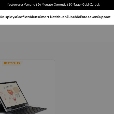
Kostenloser Versand | 24 Monate Garantie | 30-Tage-Geld-Zurück
ikdisplays
Grafiktabletts
Smart Notizbuch
Zubehör
Entdecken
Support
BESTSELLER