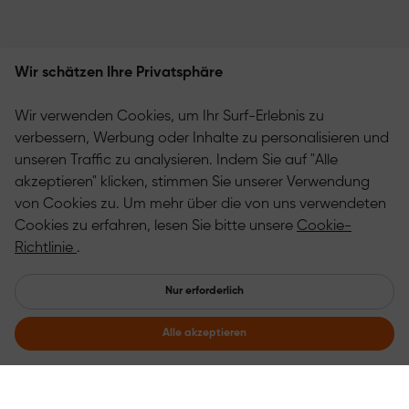
Wir schätzen Ihre Privatsphäre
Wir verwenden Cookies, um Ihr Surf-Erlebnis zu
verbessern, Werbung oder Inhalte zu personalisieren und
unseren Traffic zu analysieren. Indem Sie auf "Alle
akzeptieren" klicken, stimmen Sie unserer Verwendung
von Cookies zu. Um mehr über die von uns verwendeten
Cookies zu erfahren, lesen Sie bitte unsere
Cookie-
Richtlinie
.
Nur erforderlich
Alle akzeptieren