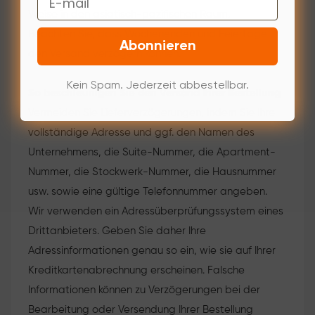
Weise in den asiatisch-pazifischen Raum.
Beachten Sie, dass Wochenenden und Feiertage
Abonnieren
den Versand verzögern können.
Kein Spam. Jederzeit abbestellbar.
So beschleunigen Sie den Versand Ihrer Bestellung
Vermeiden Sie Lieferverzögerungen, indem Sie Ihre
vollständige Adresse und ggf. den Namen des
Unternehmens, die Suite-Nummer, die Apartment-
Nummer, die Stockwerk-Nummer, die Hausnummer
usw. sowie eine gültige Telefonnummer angeben.
Wir verwenden ein Adressüberprüfungssystem eines
Drittanbieters. Geben Sie daher Ihre
Adressinformationen genau so ein, wie sie auf Ihrer
Kreditkartenabrechnung erscheinen. Falsche
Informationen können zu Verzögerungen bei der
Bearbeitung oder Versendung Ihrer Bestellung