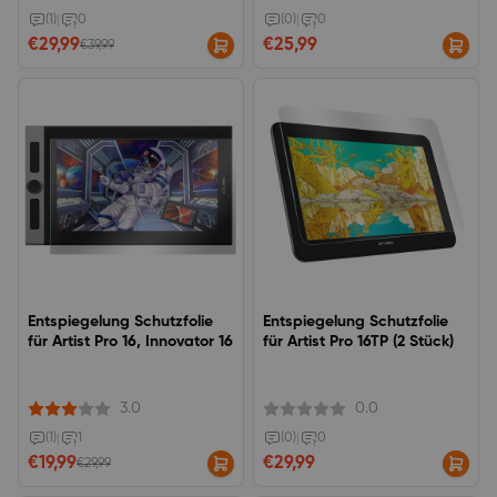
Fingerabdrücke auf Ihrem Artist
22 &nbsp;2. Generation.
(1)
|
0
(0)
|
0
€29,99
€25,99
€39,99
Entspiegelung Schutzfolie
Entspiegelung Schutzfolie
für Artist Pro 16, Innovator 16
für Artist Pro 16TP (2 Stück)
3.0
0.0
(1)
|
1
(0)
|
0
€19,99
€29,99
€29,99