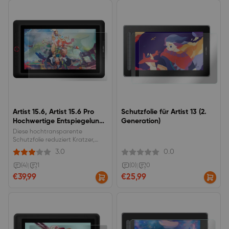
Artist 15.6, Artist 15.6 Pro
Schutzfolie für Artist 13 (2.
Hochwertige Entspiegelung
Generation)
Schutzfolie zum Ersatz
Diese hochtransparente
Schutzfolie reduziert Kratzer,
Beschädigungen und
3.0
0.0
Fingerabdrücke auf Ihrem
Artist15.6 Pro.
(4)
|
1
(0)
|
0
€39,99
€25,99