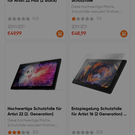
für Artist 22 Plus (2 Stück)
Schutzfolie
Diese hochwertige Matte
Schutzfolie reduziert Kratzer,
Beschädigungen und
0.0
1.0
Fingerabdrücke auf Ihrem Artist
22R Pro.
(0)
|
0
(1)
|
3
€49,99
€48,99
Hochwertige Schutzfolie für
Entspiegelung Schutzfolie
Artist 22 (2. Generation)
für Artist 16 (2 Generation) (2
Stück)
Diese hochwertige Matte
Schutzfolie reduziert Kratzer,
Beschädigungen und
3.0
0.0