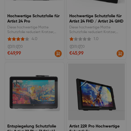
Hochwertige Schutzfolie für
Hochwertige Schutzfolie für
Artist 24 Pro
Artist 24 FHD / Artist 24 QHD
Diese hochwertige Matte
Diese hochwertige Matte
Schutzfolie reduziert Kratzer,
Schutzfolie reduziert Kratzer,
Beschädigungen und
Beschädigungen und
4.0
1.0
Fingerabdrücke auf Ihrem Artist
Fingerabdrücke auf Ihrem Artist
24 Pro.
24 FHD/QHD.
(1)
|
0
(1)
|
0
€49,99
€45,99
Entspiegelung Schutzfolie
Artist 22R Pro Hochwertige