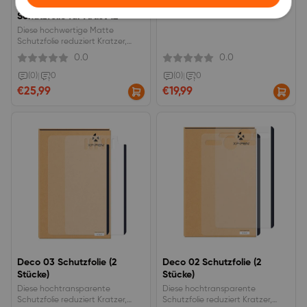
Hochwertige Entspiegelung
Schutzfolie für Deco Pro
Schutzfolie für Artist 12
Diese hochwertige Matte
Schutzfolie reduziert Kratzer,
Beschädigungen und
0.0
0.0
Fingerabdrücke auf Ihrem
Artist12.
(0)
|
0
(0)
|
0
€25,99
€19,99
Deco 03 Schutzfolie (2
Deco 02 Schutzfolie (2
Stücke)
Stücke)
Diese hochtransparente
Diese hochtransparente
Schutzfolie reduziert Kratzer,
Schutzfolie reduziert Kratzer,