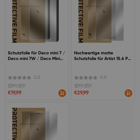
Schutzfolie für Deco mini 7 /
Hochwertige matte
Deco mini 7W / Deco Mini
Schutzfolie für Artist 15.6 Pro
7W V2(2 Stück)
V2
0.0
0.0
(0)
|
0
(0)
|
0
€19,99
€29,99