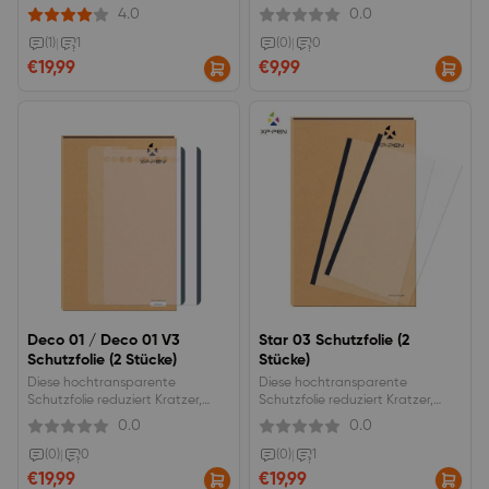
Beschädigungen und
Beschädigungen und
4.0
0.0
Fingerabdrücke auf Ihrem Deco
Fingerabdrücke auf Ihrem Deco
03.
02.
(1)
|
1
(0)
|
0
€19,99
€9,99
Deco 01 / Deco 01 V3
Star 03 Schutzfolie (2
Schutzfolie (2 Stücke)
Stücke)
Diese hochtransparente
Diese hochtransparente
Schutzfolie reduziert Kratzer,
Schutzfolie reduziert Kratzer,
Beschädigungen und
Beschädigungen und
0.0
0.0
Fingerabdrücke auf Ihrem Deco
Fingerabdrücke auf Ihrem Deco
01/ Deco 01V2/ Deco 01V3.
03.
(0)
|
0
(0)
|
1
€19,99
€19,99