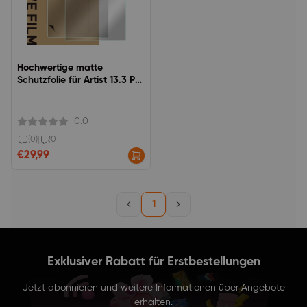
Hochwertige matte
Schutzfolie für Artist 13.3 Pro
V2
0.0
(0)
|
0
€29,99
1
Exklusiver Rabatt für Erstbestellungen
Jetzt abonnieren und weitere Informationen über Angebote
erhalten.