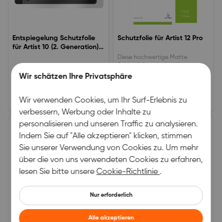
Entspiegelung Schutzfolie
Schutzfolie für Artist 12 Pro
für Artist 10 (2. Generation)
(2 Stück)
Diese hochwertige Matte
Schutzfolie reduziert Kratzer,
Beschädigungen und
Wir schätzen Ihre Privatsphäre
0.0
0.0
Fingerabdrücke auf Ihrem Artist12
Pro. &nbsp;
(0)
|
0
(0)
|
0
Wir verwenden Cookies, um Ihr Surf-Erlebnis zu
€39,99
€29,99
verbessern, Werbung oder Inhalte zu
personalisieren und unseren Traffic zu analysieren.
Indem Sie auf "Alle akzeptieren" klicken, stimmen
Sie unserer Verwendung von Cookies zu. Um mehr
über die von uns verwendeten Cookies zu erfahren,
lesen Sie bitte unsere
Cookie-Richtlinie
.
Nur erforderlich
Alle akzeptieren