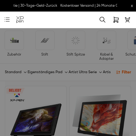
x
e Garantie | 30-Tage-Geld-Zurück
Kostenloser Versand | 24 Monate Garantie | 
Zubehör
Stift
Stift Spitze
Kabel &
Schut
Adapter
Filter
Standard
Eigenständiges Pad
Artist Ultra Serie
Artist Pro Serie
A
BELIEBT