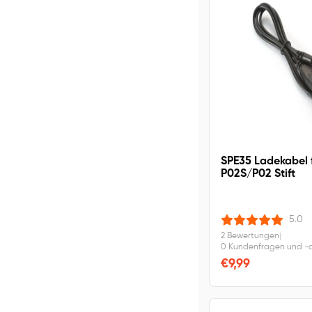
SPE35 Ladekabel 
P02S/P02 Stift
5.0
2 Bewertungen
|
0 Kundenfragen und -
€9,99