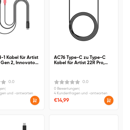
-1 Kabel für Artist
AC76 Type-C zu Type-C
 Gen 2, Innovator
Kabel für Artist 22R Pro,
 Pro 16, Artist
Artist 24 Pro
6 (2nd.), Artist 12
0.0
0.0
gen
|
0 Bewertungen
|
agen und -antworten
4 Kundenfragen und -antworten
€14,99