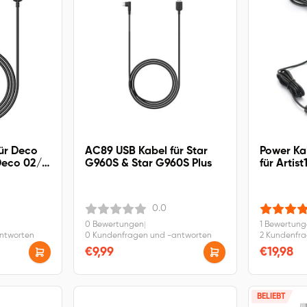
ür Deco
AC89 USB Kabel für Star
Power Ka
Deco 02/
G960S & Star G960S Plus
für Artist
ro/ Deco
Pro, Artis
 7
2nd., Arti
22E Pro, 
0.0
2)
0 Bewertungen
|
1 Bewertun
antworten
0 Kundenfragen und -antworten
2 Kundenfr
€9,99
€19,98
BELIEBT