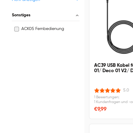
Sonstiges
ACK05 Fernbedienung
AC39 USB Kabel f
01/ Deco 01 V2/ 
Deco 03/ Deco P
Mini 4/ Deco Mini
5.0
1 Bewertungen
|
1 Kundenfragen und -
€9,99