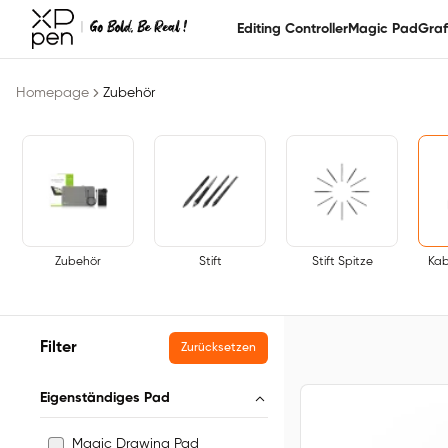
Editing Controller
Magic Pad
Graf
Homepage
Zubehör
Zubehör
Stift
Stift Spitze
Kab
Filter
Zurücksetzen
Eigenständiges Pad
Magic Drawing Pad