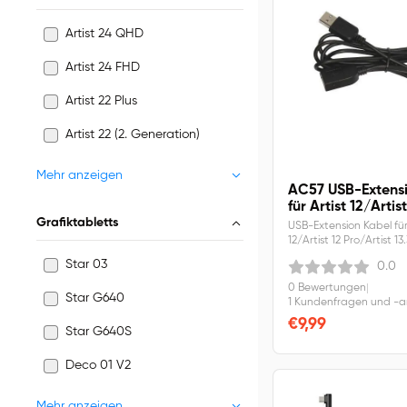
Artist 24 QHD
Artist 24 FHD
Artist 22 Plus
Artist 22 (2. Generation)
Mehr anzeigen
AC57 USB-Extens
für Artist 12/Artist
Grafiktabletts
Pro/Artist 13.3 Pr
USB-Extension Kabel für
12/Artist 12 Pro/Artist 13
15.6 Pro/ Innovator 16/Ar
Star 03
0.0
16.Vorsicht: NUR für Netzt
Signal Übertragung
0 Bewertungen
|
Star G640
1 Kundenfragen und -
€9,99
Star G640S
Deco 01 V2
Mehr anzeigen