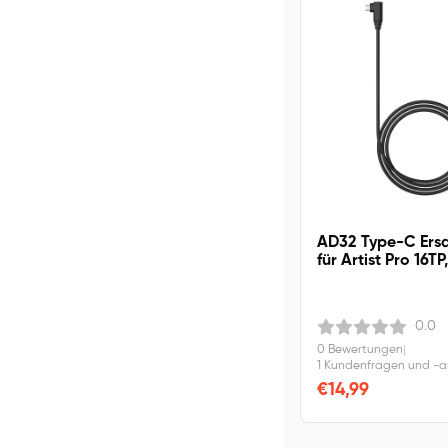
AD32 Type-C Ersa
für Artist Pro 16TP
14/16 Gen 2, Artis
2nd.
0.0
0 Bewertungen
|
1 Kundenfragen und -
€14,99