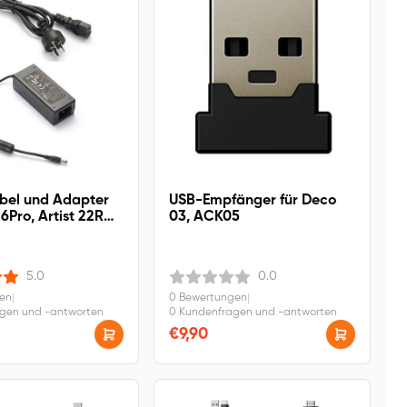
bel und Adapter
USB-Empfänger für Deco
16Pro, Artist 22R
03, ACK05
t 24 Pro, Artist 22
st 22 Pro, Artist
Artist Pro 22 (Gen
5.0
0.0
gen
|
0 Bewertungen
|
agen und -antworten
0 Kundenfragen und -antworten
€9,90