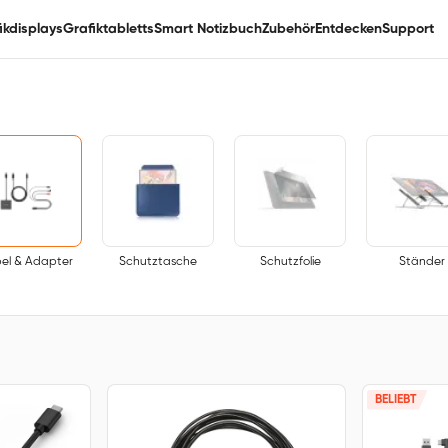
ikdisplays
Grafiktabletts
Smart Notizbuch
Zubehör
Entdecken
Support
el & Adapter
Schutztasche
Schutzfolie
Ständer
BELIEBT