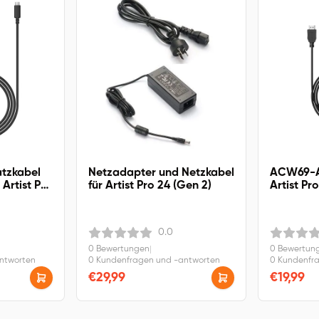
tzkabel
Netzadapter und Netzkabel
ACW69-A 
, Artist Pro
für Artist Pro 24 (Gen 2)
Artist Pro
t 12/16
Ultra 16
0.0
0 Bewertungen
|
0 Bewertun
antworten
0 Kundenfragen und -antworten
0 Kundenfr
€29,99
€19,99