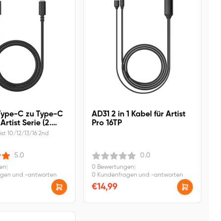
ype-C zu Type-C
AD31 2 in 1 Kabel für Artist
Artist Serie (2.
Pro 16TP
on)
ist 10/12/13/16 2nd
5.0
0.0
gen
|
0 Bewertungen
|
agen und -antworten
0 Kundenfragen und -antworten
€14,99