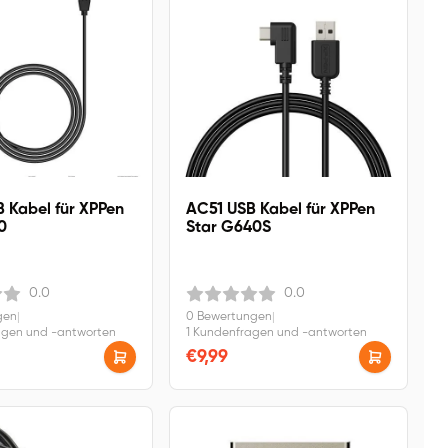
 Kabel für XPPen
AC51 USB Kabel für XPPen
0
Star G640S
0.0
0.0
gen
|
0 Bewertungen
|
agen und -antworten
1 Kundenfragen und -antworten
€9,99