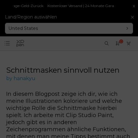
x
age-Geld-Zurück
Kostenloser Versand | 24 Monate Garantie | 30-Tage-Geld-Z
Land/Region auswählen
United States
0
Schnittmasken sinnvoll nutzen
by hanakyu
In diesem Blogpost zeige ich dir, wie ich
meine Illustrationen koloriere und welche
wichtige Rolle die Schnittmaske hierbei
spielt. Ich arbeite mit Clip Studio Paint,
jedoch gibt es in anderen
Zeichenprogrammen ähnliche Funktionen,
mit denen man meine Tipps bestimmt auch