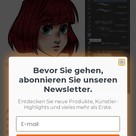
Schatten komplett (Airbrush)
Bevor Sie gehen,
abonnieren Sie unseren
Newsletter.
Airbrush (Tool)
Entdecken Sie neue Produkte, Künstler-
Highlights und vieles mehr als Erste.
Ähnlich gehe ich beim Zeichnen von Licht
vor. Jede weitere Ebene lege ich über die
Email
vorherige und verknüpfe sie als
Schnittmaske mit der Ebene darunter,