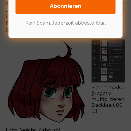
sodass alles immer noch auf den Bereich der
Abonnieren
„flats“ beschränkt bleibt. Für die Haut nehme
ich dieselbe Farbe und stelle dieses Mal die
Kein Spam. Jederzeit abbestellbar.
Ebene auf Negativ Multiplizieren (Deckkraft
80 Prozent).
Schnittmaske
(Negativ
multiplizieren,
Deckkraft 80
%)
Licht Gesicht (Airbrush)