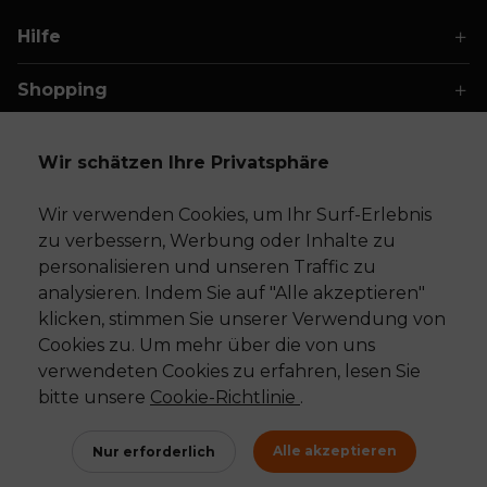
Hilfe
Shopping
FAQs & Garantie
Wir schätzen Ihre Privatsphäre
Über XPPen
Wir verwenden Cookies, um Ihr Surf-Erlebnis
zu verbessern, Werbung oder Inhalte zu
Folge Uns
personalisieren und unseren Traffic zu
analysieren. Indem Sie auf "Alle akzeptieren"
klicken, stimmen Sie unserer Verwendung von
Cookies zu. Um mehr über die von uns
Copyright© 2025 HANVON UGEE (HK) TECHNOLOGY CO., LIM
verwendeten Cookies zu erfahren, lesen Sie
ITED. Alle Rechte vorbehalten.
bitte unsere
Cookie-Richtlinie
.
Germany
Alle akzeptieren
Nur erforderlich