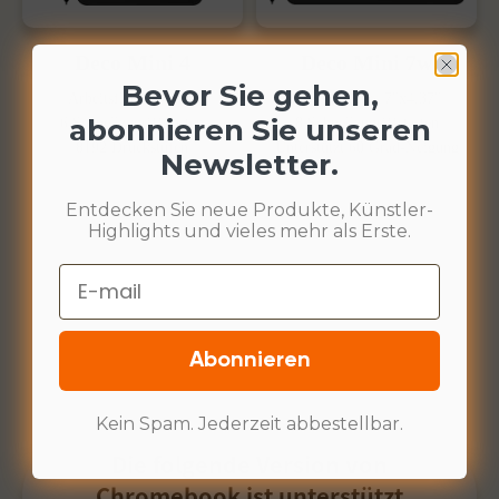
Deco Mini 4
Deco Mini 7w
Bevor Sie gehen,
Arbeitsfläche: 4″x3″
Arbeitsfläche: 7″x4,37″
abonnieren Sie unseren
6 Schnellzugriffstasten
8 Schnellzugriffstasten
8192 Druckstufen
Unterstützt 60 Grad-Neigung
Newsletter.
Entdecken Sie neue Produkte, Künstler-
Highlights und vieles mehr als Erste.
Email
Abonnieren
Kein Spam. Jederzeit abbestellbar.
Die folgende Version von
Chromebook ist unterstützt