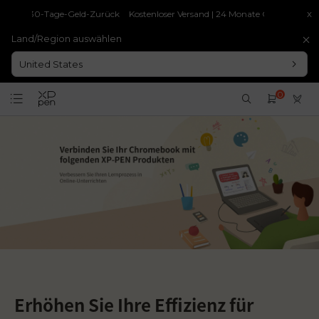
ntie | 30-Tage-Geld-Zurück
Kostenloser Versand | 24 Monate Garantie | 30-T
x
Land/Region auswählen
United States
0
Erhöhen Sie Ihre Effizienz für