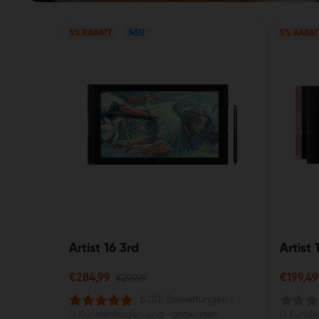
5% RABATT
NEU
5% RABAT
Artist 16 3rd
Artist 
€284,99
€199,49
€299,99
5.0
(1) Bewertungen
|
0 Kundenfragen und -antworten
0 Kunde