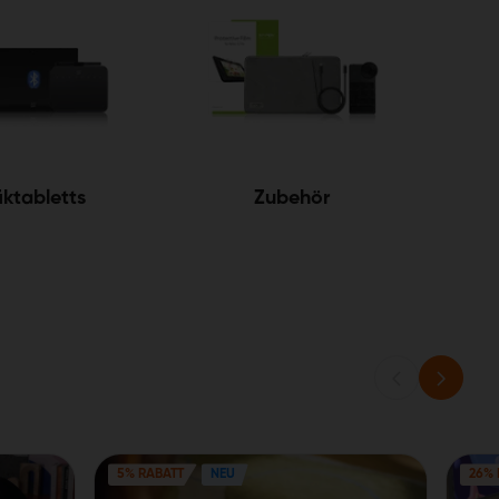
iktabletts
Zubehör
5% RABATT
NEU
26% 