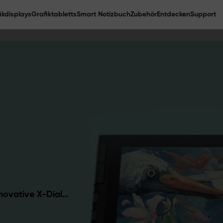
ikdisplays
Grafiktabletts
Smart Notizbuch
Zubehör
Entdecken
Support
nnovative X-Dial