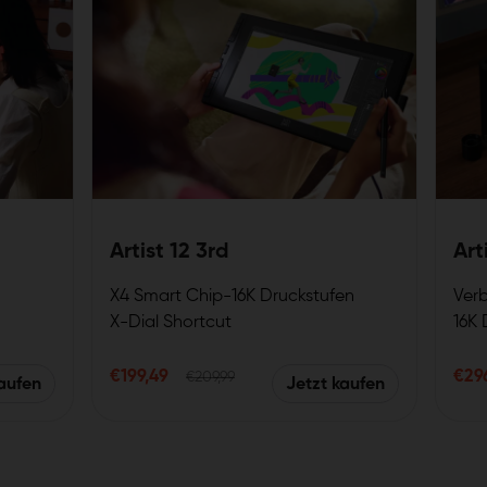
Artist 12 3rd
Art
X4 Smart Chip-16K Druckstufen
Verb
X-Dial Shortcut
16K
2g Anfangsaktivierungskraft
99%
Verbindung mit nur einem Kabel
Disp
€199,49
€29
€209,99
kaufen
Jetzt kaufen
el