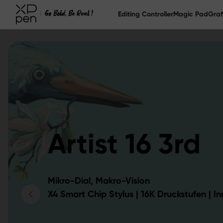
Editing Controller
Magic Pad
Graf
Artist 16 3rd
Mikro-Dial, Makro-Vision
X4 Smart Chip Stylus | 16K Druckstufen | I
Shortcut