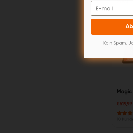
5% RABAT
Email
Ab
Kein Spam. Je
Magic
€519,99
10 Kund