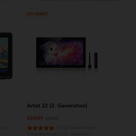
30% RABATT
Artist 22 (2. Generation)
€419,99
€599,99
gen
|
5.0
(8) Bewertungen
|
11 Kundenfragen und -antworten