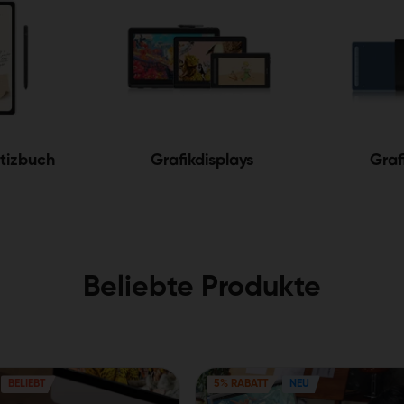
otizbuch
Grafikdisplays
Graf
Beliebte Produkte
BELIEBT
5% RABATT
NEU