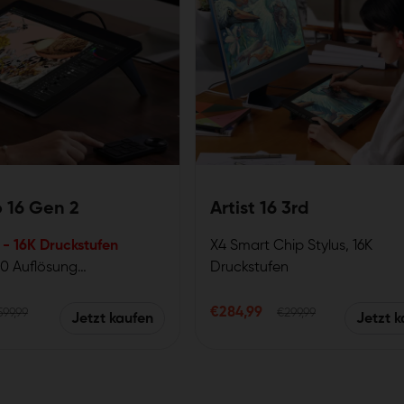
o 16 Gen 2
Artist 16 3rd
t - 16K Druckstufen
X4 Smart Chip Stylus, 16K
0 Auflösung
Druckstufen
ig laminierter Bildschirm
X-Dial Shortcut Drehräder
sign Award 2023
15,4 Zoll tragbares Display
€284,99
599,99
€299,99
Jetzt kaufen
Jetzt 
B, 118% Adobe RGB 117%
Verbindung mit nur einem Kab