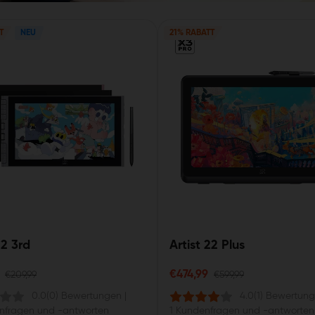
T
NEU
21% RABATT
12 3rd
Artist 22 Plus
€474,99
€209,99
€599,99
0.0
(0) Bewertungen
|
4.0
(1) Bewertun
nfragen und -antworten
1 Kundenfragen und -antworten