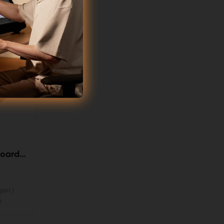
board
gen
|
n