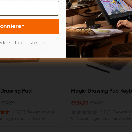
T
BELIEBT
10% RABATT
BESTSELLER
klicken, stimmen Sie unserer Verwendung von Cookies zu.
Um mehr über die von uns verwendeten Cookies zu
erfahren, lesen Sie bitte unsere
Cookie-Richtlinie
.
onnieren
Alle akzeptieren
Nur erforderlich
derzeit abbestellbar.
 Drawing Pad
Magic Drawing Pad Key
Edition
€584,99
€549,99
€649,99
4.5
(10) Bewertungen
|
0.0
(0) Bewertun
enfragen und -antworten
0 Kundenfragen und -antworte