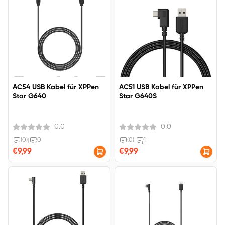
AC54 USB Kabel für XPPen
AC51 USB Kabel für XPPen
Star G640
Star G640S
0.0
0.0
(0)
|
0
(0)
|
1
€9,99
€9,99