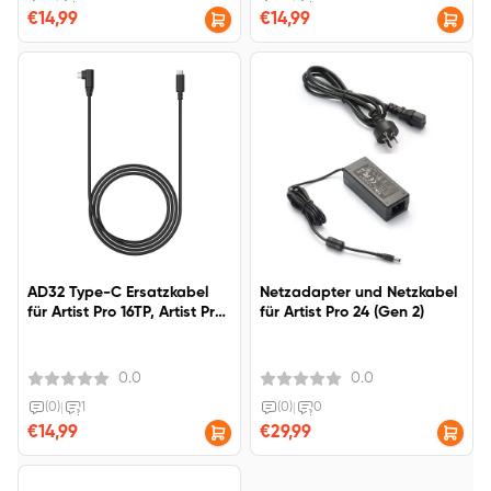
€14,99
€14,99
AD32 Type-C Ersatzkabel
Netzadapter und Netzkabel
für Artist Pro 16TP, Artist Pro
für Artist Pro 24 (Gen 2)
14/16 Gen 2, Artist 12/16 2nd.
0.0
0.0
(0)
|
1
(0)
|
0
€14,99
€29,99