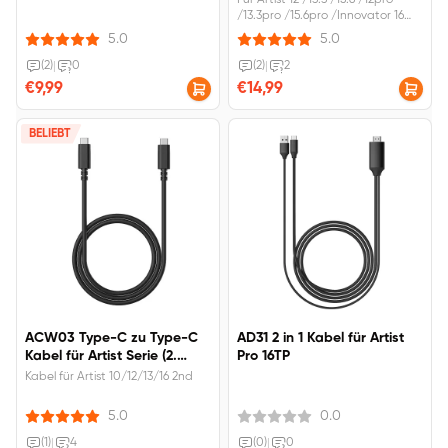
Für Artist 12 /13.3 /15.6 /12pro
/13.3pro /15.6pro /Innovator 16
/Pro16 /Artist 12 2nd
5.0
5.0
(2)
|
0
(2)
|
2
€9,99
€14,99
BELIEBT
ACW03 Type-C zu Type-C
AD31 2 in 1 Kabel für Artist
Kabel für Artist Serie (2.
Pro 16TP
Generation)
Kabel für Artist 10/12/13/16 2nd
5.0
0.0
(1)
|
4
(0)
|
0