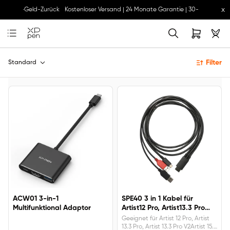
x
 30-Tage-Geld-Zurück
Kostenloser Versand | 24 Monate Garantie | 30-Tage-Geld
Filter
Standard
ACW01 3-in-1
SPE40 3 in 1 Kabel für
Multifunktional Adaptor
Artist12 Pro, Artist13.3 Pro
und Artist 15.6 Pro
Geeignet für Artist 12 Pro, Artist
13.3 Pro, Artist 13.3 Pro V2Artist 15.6