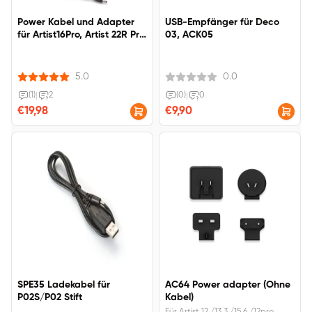
Power Kabel und Adapter
USB-Empfänger für Deco
für Artist16Pro, Artist 22R Pro,
03, ACK05
Artist 24 Pro, Artist 22 2nd.,
Artist 22 Pro, Artist 22E Pro,
Artist Pro 22 (Gen 2)
5.0
0.0
(1)
|
2
(0)
|
0
€19,98
€9,90
SPE35 Ladekabel für
AC64 Power adapter (Ohne
P02S/P02 Stift
Kabel)