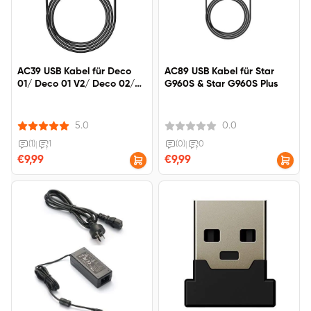
AC39 USB Kabel für Deco
AC89 USB Kabel für Star
01/ Deco 01 V2/ Deco 02/
G960S & Star G960S Plus
Deco 03/ Deco Pro/ Deco
Mini 4/ Deco Mini 7
5.0
0.0
(1)
|
1
(0)
|
0
€9,99
€9,99