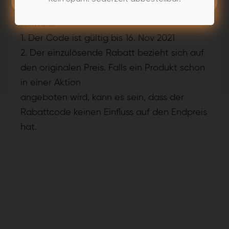
Hinweis:
1. Der Code ist gültig bis 16. Nov 2021
2. Der einzulösende Rabatt bezieht sich auf
den originalen Preis. Falls ein Produkt schon
in einer Aktion
angeboten wird, kann es sein, dass der
Rabattcode keinen Einfluss auf den Endpreis
hat.