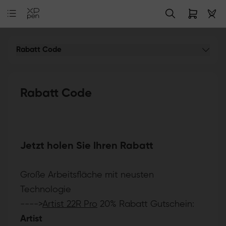
Rabatt Code
Rabatt Code
Jetzt holen Sie Ihren Rabatt
Große Arbeitsfläche mit neusten
Technologie
---->
Artist 22R Pro
20% Rabatt Gutschein:
Artist